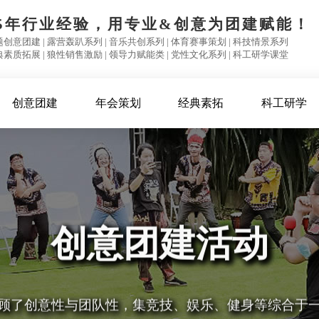
15年行业经验，用专业&创意为团建赋能！
题创意团建
|
露营轰趴系列
|
音乐共创系列
|
体育赛事策划
|
科技情景系列
典素质拓展
|
狼性销售激励
|
领导力赋能类
|
党性文化系列
|
科工研学课堂
创意团建
年会策划
经典素拓
科工研学
式拓展培训、创意团建、旅游团建、夏令营、亲子活动
露营团建、年会庆典、企业活动、新品发布会、生日派
创意团建活动
顾了创意性与团队性，集竞技、娱乐、健身等综合于