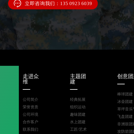
立即咨询我们：135 0923 6039
走进众
主题团
创意团
维
建
棒球团建
公司简介
经典拓展
冰壶团建
荣誉资质
组织运动
草坪音乐
公司环境
趣味团建
飞盘团建
合作客户
水上团建
非洲鼓团
联系我们
工匠/艺术
攻防箭团