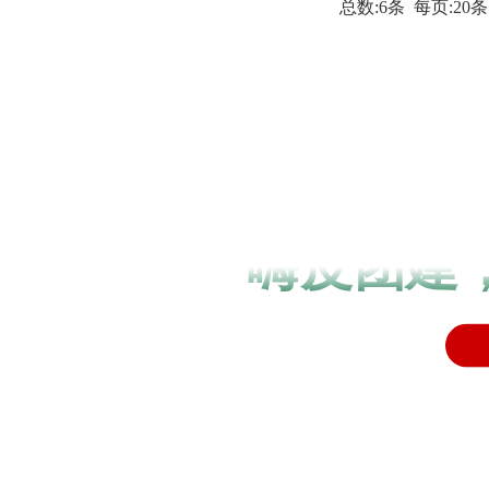
总数:6条 每页:20条
嗨皮团建，